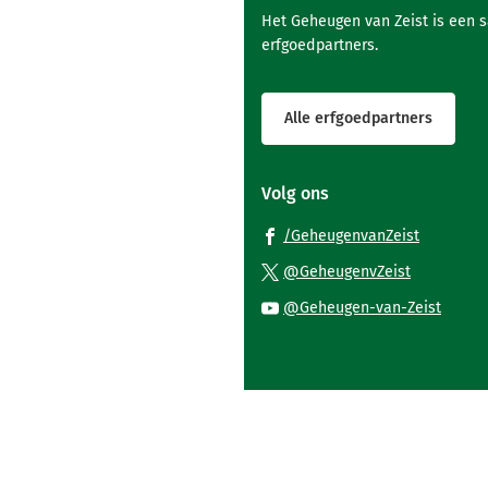
Het Geheugen van Zeist is een 
erfgoedpartners.
Alle erfgoedpartners
Volg ons
(Verwijst
/GeheugenvanZeist
naar
(Verwijst
@GeheugenvZeist
een
naar
(Verwi
@Geheugen-van-Zeist
externe
een
naar
website)
externe
een
website)
exter
websi