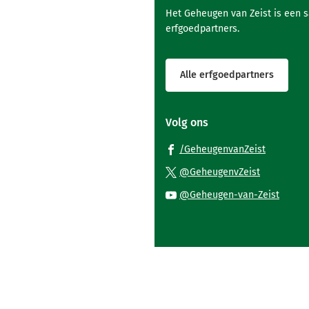
Het Geheugen van Zeist is een 
erfgoedpartners.
Alle erfgoedpartners
Volg ons
(Verwijst
/GeheugenvanZeist
naar
(Verwijst
@GeheugenvZeist
een
naar
(Verwi
@Geheugen-van-Zeist
externe
een
naar
website)
externe
een
website)
exter
websi