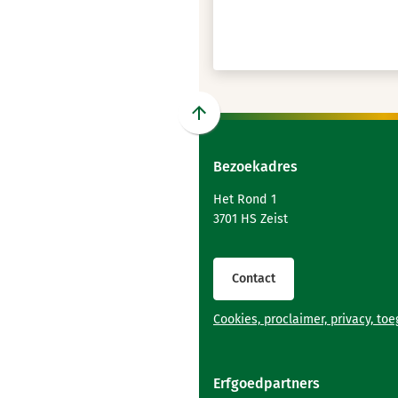
Scroll
naar
Bezoekadres
boven
naar
Het Rond 1
het
3701 HS Zeist
begin
van
de
Contact
paginainhoud
Cookies, proclaimer, privacy, to
Erfgoedpartners