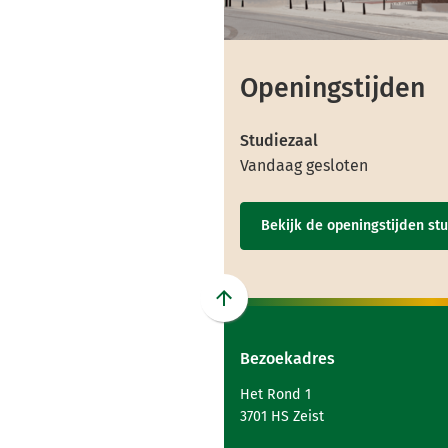
Openingstijden
Studiezaal
Vandaag gesloten
Bekijk de openingstijden st
Scroll
naar
Bezoekadres
boven
naar
Het Rond 1
het
3701 HS Zeist
begin