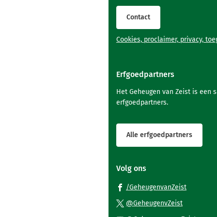
van
de
Contact
paginainhoud
Cookies, proclaimer, privacy, to
Erfgoedpartners
Het Geheugen van Zeist is een 
erfgoedpartners.
Alle erfgoedpartners
Volg ons
(Verwijst
/GeheugenvanZeist
naar
(Verwijst
@GeheugenvZeist
een
naar