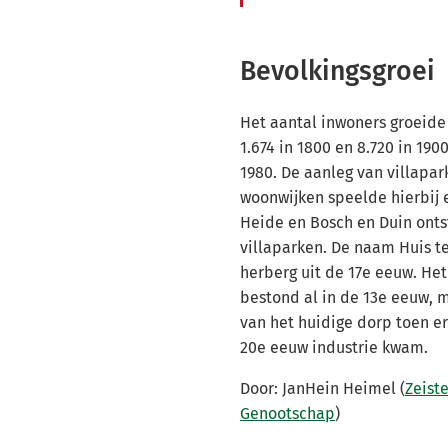
Bevolkingsgroei
Het aantal inwoners groeide 
1.674 in 1800 en 8.720 in 190
1980. De aanleg van villapa
woonwijken speelde hierbij e
Heide en Bosch en Duin ontst
villaparken. De naam Huis t
herberg uit de 17e eeuw. He
bestond al in de 13e eeuw,
van het huidige dorp toen e
20e eeuw industrie kwam.
Door: JanHein Heimel (
Zeiste
Genootschap
)