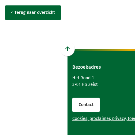
< Terug naar overzicht
Scroll
naar
Bezoekadres
boven
naar
Het Rond 1
het
3701 HS Zeist
begin
van
de
Contact
paginainhoud
Cookies, proclaimer, privacy, to