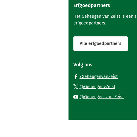
Erfgoedpartners
Het Geheugen van Zeist is een 
erfgoedpartners.
Alle erfgoedpartners
Volg ons
(Verwijst
/GeheugenvanZeist
naar
(Verwijst
@GeheugenvZeist
een
naar
(Verwi
@Geheugen-van-Zeist
externe
een
naar
website)
externe
een
website)
exter
websi