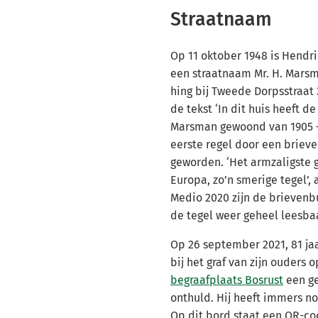
Straatnaam
Op 11 oktober 1948 is Hend
een straatnaam Mr. H. Marsm
hing bij Tweede Dorpsstraa
de tekst ‘In dit huis heeft d
Marsman gewoond van 1905 –
eerste regel door een briev
geworden. ‘Het armzaligste
Europa, zo’n smerige tegel’,
Medio 2020 zijn de brievenbu
de tegel weer geheel leesba
Op 26 september 2021, 81 ja
bij het graf van zijn ouders 
begraafplaats Bosrust
een g
onthuld. Hij heeft immers no
Op dit bord staat een QR-c