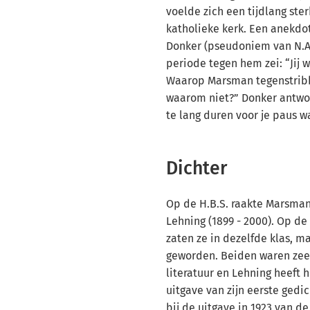
voelde zich een tijdlang ste
katholieke kerk. Een anekdot
Donker (pseudoniem van N.A.
periode tegen hem zei: “Jij w
Waarop Marsman tegenstribb
waarom niet?” Donker antwo
te lang duren voor je paus w
Dichter
Op de H.B.S. raakte Marsman
Lehning (1899 - 2000). Op de 
zaten ze in dezelfde klas, m
geworden. Beiden waren zeer
literatuur en Lehning heeft 
uitgave van zijn eerste gedi
bij de uitgave in 1923 van 