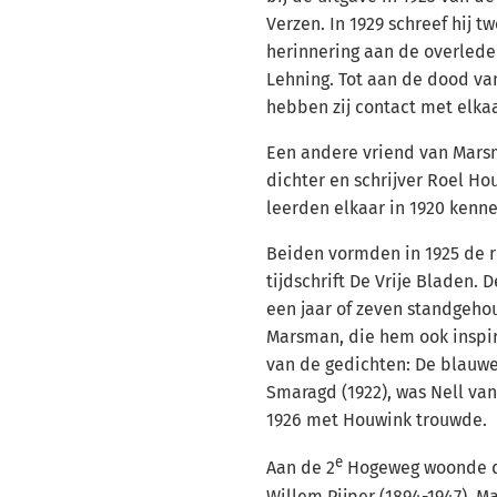
Verzen. In 1929 schreef hij t
herinnering aan de overled
Lehning. Tot aan de dood va
hebben zij contact met elka
Een andere vriend van Marsm
dichter en schrijver Roel Houw
leerden elkaar in 1920 kenne
Beiden vormden in 1925 de re
tijdschrift De Vrije Bladen.
een jaar of zeven standgeho
Marsman, die hem ook inspir
van de gedichten: De blauwe 
Smaragd (1922), was Nell van 
1926 met Houwink trouwde.
e
Aan de 2
Hogeweg woonde d
Willem Pijper (1894-1947).