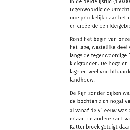
In de derde ijstijd (150.
tegenwoordig de Utrechts
oorspronkelijk naar het
en creëerde een kleigebi
Rond het begin van onze
het lage, westelijke deel 
langs de tegenwoordige D
kleigronden. De hoge en
lage en veel vruchtbaard
landbouw.
De Rijn zonder dijken wa
de bochten zich nogal ve
e
al vanaf de 9
eeuw was o
er aan de andere kant v
Kattenbroek getuigt daar