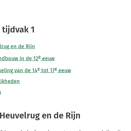
tijdvak 1
rug en de Rijn
e
ndbouw in de 12
eeuw
e
e
keling van de 14
tot 17
eeuw
ijkheden
n
 Heuvelrug en de Rijn