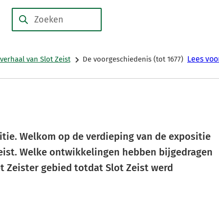
Over
Collecties
Geschiedenis
Activiteiten
Zoeken
ons
Lees voo
verhaal van Slot Zeist
De voorgeschiedenis (tot 1677)
itie. Welkom op de verdieping van de expositie
Zeist. Welke ontwikkelingen hebben bijgedragen
 Zeister gebied totdat Slot Zeist werd