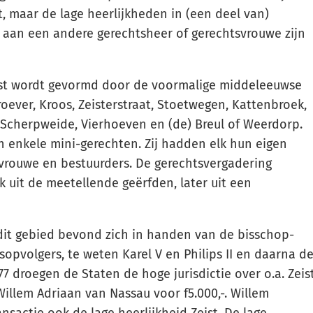
, maar de lage heerlijkheden in (een deel van)
 aan een andere gerechtsheer of gerechtsvrouwe zijn
st wordt gevormd door de voormalige middeleeuwse
roever, Kroos, Zeisterstraat, Stoetwegen, Kattenbroek,
, Scherpweide, Vierhoeven en (de) Breul of Weerdorp.
 enkele mini-gerechten. Zij hadden elk hun eigen
vrouwe en bestuurders. De gerechtsvergadering
k uit de meetellende geërfden, later uit een
dit gebied bevond zich in handen van de bisschop-
opvolgers, te weten Karel V en Philips II en daarna d
77 droegen de Staten de hoge jurisdictie over o.a. Zeis
illem Adriaan van Nassau voor f5.000,-. Willem
ansactie ook de lage heerlijkheid Zeist. De lage