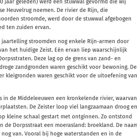
000 jaar geleden) werd een stuwwal gevormd die wij
e Heuvelrug noemen. De rivier de Rijn, die
 noorden stroomde, werd door de stuwwal afgebogen
ed ten zuiden ervan.
 jaartelling stroomden nog enkele Rijn-armen door
van het huidige Zeist. Eén ervan liep waarschijnlijk
orpsstraten. Deze lag op de grens van zand- en
 droge zandgronden waren geschikt voor bewoning. De
er kleigronden waren geschikt voor de uitoefening va
s in de Middeleeuwen een kronkelende rivier, waarvan
rplaatsten. De Zeister loop viel langzaamaan droog e
p kleine schaal gestart met ontginnen. Zo ontstond
an de Dorpsstraat een moerasland: broekland. De naa
 nog van. Vooral bij hoge waterstanden en in de