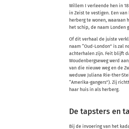
Willem I verleende hen in 1
in Zeist te vestigen. Een va
herberg te wonen, waaraan hi
het schip, de naam Londen g
Of dit verhaal de juiste verk
naam “Oud-London” is zal no
achterhalen zijn. Feit blijft
Woudenbergseweg werd aange
van die nieuwe weg en de Z
weduwe Juliana Rie-ther-St
“Amerika-gangers”). Zij rich
haar huis in als herberg.
De tapsters en t
Bij de invoering van het kad