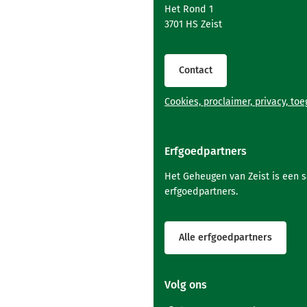
naar
Het Rond 1
het
3701 HS Zeist
begin
van
de
Contact
paginainhoud
Cookies, proclaimer, privacy, to
Erfgoedpartners
Het Geheugen van Zeist is een 
erfgoedpartners.
Alle erfgoedpartners
Volg ons