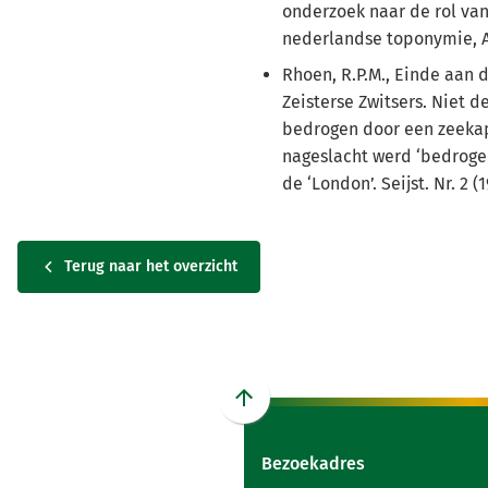
onderzoek naar de rol va
nederlandse toponymie, 
Rhoen, R.P.M., Einde aan 
Zeisterse Zwitsers. Niet 
bedrogen door een zeekap
nageslacht werd ‘bedroge
de ‘London’. Seijst. Nr. 2 (
Terug naar het overzicht
Scroll
naar
Bezoekadres
boven