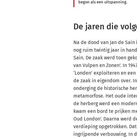
begon als een uitspanning.
De jaren die vol
Na de dood van Jan de Sain i
nog ruim twintig jaar in han
Sain. De zaak werd toen geko
van Vulpen en Zonen’. In 194
‘Londen’ exploiteren en een 
de zaak in eigendom over. I
onderging de historische he
metamorfose. Het oude inte
de herberg werd een modern
kwam een bord te prijken me
Oud London’. Daarna werd d
verdieping opgetrokken. Dat
ingrijpende verbouwing. In d