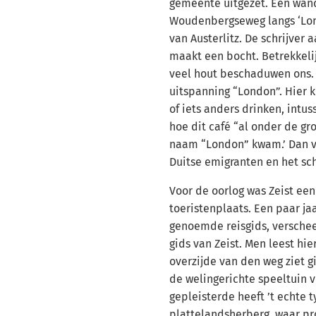
gemeente uitgezet. Een wand
Woudenbergseweg langs ‘Lo
van Austerlitz. De schrijver 
maakt een bocht. Betrekkeli
veel hout beschaduwen ons. 
uitspanning “London”. Hier 
of iets anders drinken, intuss
hoe dit café “al onder de 
naam “London” kwam.’ Dan vo
Duitse emigranten en het sch
Voor de oorlog was Zeist een
toeristenplaats. Een paar ja
genoemde reisgids, verschee
gids van Zeist. Men leest hie
overzijde van den weg ziet gij
de welingerichte speeltuin ve
gepleisterde heeft ’t echte 
plattelandsherberg, waar pr