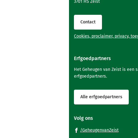
3701 HS Zeist
begin
van
de
Contact
paginainhoud
Cookies, proclaimer, privacy, to
Erfgoedpartners
Het Geheugen van Zeist is een 
erfgoedpartners.
Alle erfgoedpartners
Volg ons
(Verwijst
/GeheugenvanZeist
naar