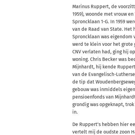
Marinus Ruppert, de voorzitt
1959), woonde met vrouw en 
Sproncklaan 1-G. In 1959 wer
van de Raad van State. Het h
Sproncklaan was eigendom v
werd te klein voor het grote
CNV verlaten had, ging hij o
woning. Chris Becker was bedr
Mijnhardt, hij kende Rupper
van de Evangelisch-Luthers
de tip dat Woudenbergseweg
gebouw was inmiddels eige
pensioenfonds van Mijnhardt
grondig was opgeknapt, trok
in.
De Ruppert’s hebben hier een
vertelt mij de oudste zoon Ha