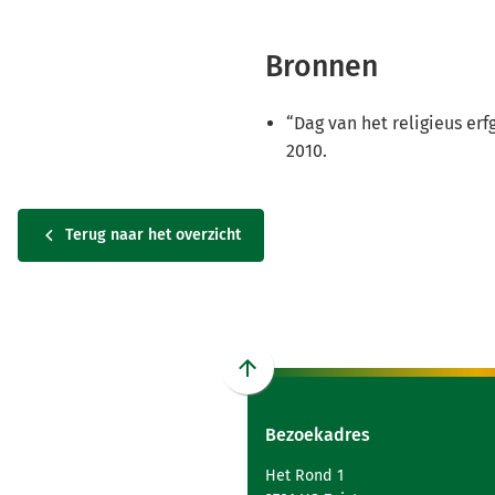
Bronnen
“Dag van het religieus erf
2010.
Terug naar het overzicht
Scroll
naar
Bezoekadres
boven
naar
Het Rond 1
het