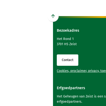
Scroll
naar
Bezoekadres
boven
naar
Het Rond 1
het
3701 HS Zeist
begin
van
de
Contact
paginainhoud
Cookies, proclaimer, privacy, to
Erfgoedpartners
Het Geheugen van Zeist is een 
erfgoedpartners.