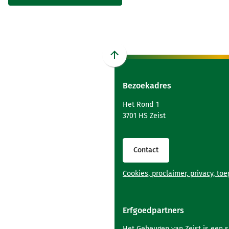
Scroll
naar
Bezoekadres
boven
naar
Het Rond 1
het
3701 HS Zeist
begin
van
de
Contact
paginainhoud
Cookies, proclaimer, privacy, to
Erfgoedpartners
Het Geheugen van Zeist is een 