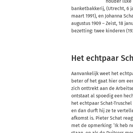
houder luxe
banketbakkerij, (Utrecht, 6 ja
maart 1991), en Johanna Scha
augustus 1909 – Zeist, 18 jan
bezetting: twee kinderen (193
Het echtpaar Sch
Aanvankelijk weet het echtp
beter of het gaat hier om ee
zich onttrekt aan de Arbeitse
ontstaat al spoedig een hec
het echtpaar Schat-Truschel
en dan durft hij ze te vertel
afkomst is. Pieter Schat rea
met de opmerking: ‘Ik heb n
staan, en als de Duitsers m