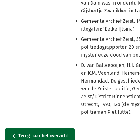
van Dam was in onderduik 
Gijsbertje Zwanikken in La
Gemeente Archief Zeist, 1
illegalen: ‘Eelke IJtsma’.
Gemeente Archief Zeist, 3
politiedagrapporten 20 en
mysterieuze dood van poli
D. van Ballegooijen, H.J. 
en K.M. Veenland-Heinema
Hermandad, De geschieden
van de Zeister politie, G
Zeist/District Binnenstich
Utrecht, 1993, 126 (de my
politieman Piet Jutte).
Terug naar het overzicht