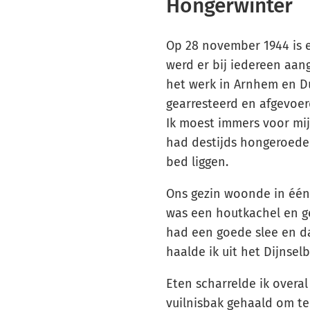
Hongerwinter
Op 28 november 1944 is e
werd er bij iedereen aa
het werk in Arnhem en D
gearresteerd en afgevoer
Ik moest immers voor mij
had destijds hongeroedee
bed liggen.
Ons gezin woonde in één 
was een houtkachel en ge
had een goede slee en d
haalde ik uit het Dijnsel
Eten scharrelde ik overa
vuilnisbak gehaald om te