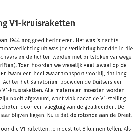
ng V1-kruisraketten
an 1944 nog goed herinneren. Het was ’s nachts
traatverlichting uit was (de verlichting brandde in die
 schaars en de lichten werden niet ontstoken vanwege
riften). Toen hoorden we vreselijk veel lawaai op de
 Er kwam een heel zwaar transport voorbij, dat lang
. Achter het Sanatorium bouwden de Duitsers een
e V1-kruisraketten. Alle materialen moesten worden
ijn nooit afgevuurd, want vlak nadat de V1-stelling
eschoten door een vliegtuig van de geallieerden. De
jaar blijven liggen. Nu is dat de rotonde aan de Dreef.
or die V1-raketten. Je moest tot 8 kunnen tellen. Als