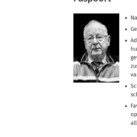
Na
Ge
Ad
hu
ge
zu
va
Sc
sc
Fa
op
al