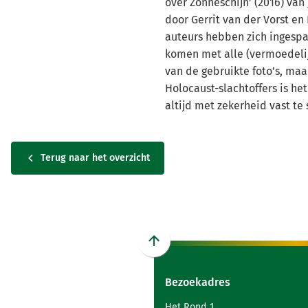
over Zonneschijn’ (2016) van 
door Gerrit van der Vorst en 
auteurs hebben zich ingespa
komen met alle (vermoedeli
van de gebruikte foto’s, maa
Holocaust-slachtoffers is het
altijd met zekerheid vast te 
Terug naar het overzicht
Scroll
naar
Bezoekadres
boven
naar
Het Rond 1