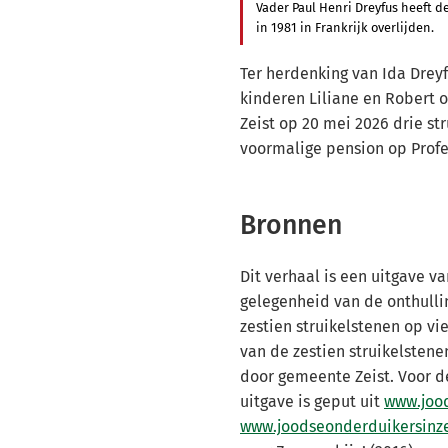
Vader Paul Henri Dreyfus heeft de
in 1981 in Frankrijk overlijden.
Ter herdenking van Ida Drey
kinderen Liliane en Robert 
Zeist op 20 mei 2026 drie st
voormalige pension op Profe
Bronnen
Dit verhaal is een uitgave v
gelegenheid van de onthulli
zestien struikelstenen op vie
van de zestien struikelstene
door gemeente Zeist. Voor d
uitgave is geput uit
www.joo
www.joodseonderduikersinze