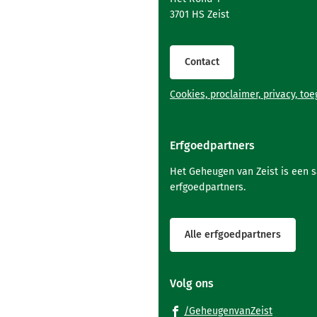
het
3701 HS Zeist
begin
van
de
Contact
paginainhoud
Cookies, proclaimer, privacy, to
Erfgoedpartners
Het Geheugen van Zeist is een 
erfgoedpartners.
Alle erfgoedpartners
Volg ons
(Verwijst
/GeheugenvanZeist