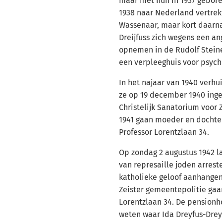
maar met hun in 1937 geboren
1938 naar Nederland vertrekt
Wassenaar, maar kort daarna
Dreijfuss zich wegens een an
opnemen in de Rudolf Steine
een verpleeghuis voor psych
In het najaar van 1940 verhu
ze op 19 december 1940 ing
Christelijk Sanatorium voor Z
1941 gaan moeder en dochte
Professor Lorentzlaan 34.
Op zondag 2 augustus 1942 la
van represaille joden arrest
katholieke geloof aanhange
Zeister gemeentepolitie gaa
Lorentzlaan 34. De pensionh
weten waar Ida Dreyfus-Dreyf