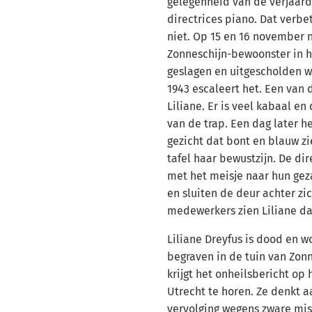
gelegenheid van de verjaar
directrices piano. Dat verbe
niet. Op 15 en 16 november
Zonneschijn-bewoonster in h
geslagen en uitgescholden 
1943 escaleert het. Een van d
Liliane. Er is veel kabaal en
van de trap. Een dag later h
gezicht dat bont en blauw zie
tafel haar bewustzijn. De dir
met het meisje naar hun ge
en sluiten de deur achter zi
medewerkers zien Liliane da
Liliane Dreyfus is dood en w
begraven in de tuin van Zon
krijgt het onheilsbericht op
Utrecht te horen. Ze denkt 
vervolging wegens zware mi