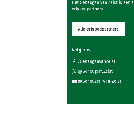
Het Geheugen van Zeist is een 
erfgoedpartners.
Alle erfgoedpartners
Volg ons
(Verwijst
/GeheugenvanZeist
naar
(Verwijst
@GeheugenvZeist
een
naar
(Verwi
@Geheugen-van-Zeist
externe
een
naar
website)
externe
een
website)
exter
websi