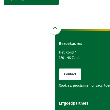
Scroll
naar
Bezoekadres
boven
naar
Het Rond 1
het
3701 HS Zeist
begin
van
de
Contact
paginainhoud
Cookies, proclaimer, privacy, to
Erfgoedpartners