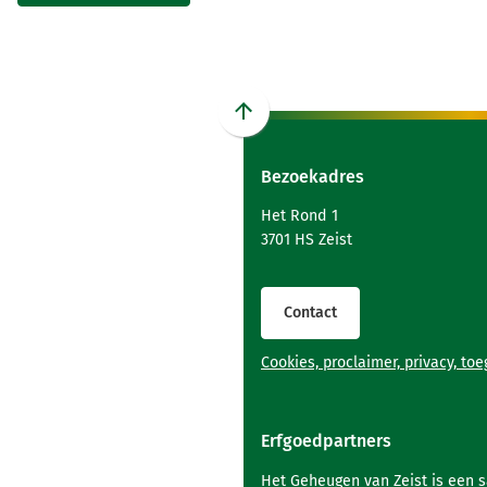
Scroll
naar
Bezoekadres
boven
naar
Het Rond 1
het
3701 HS Zeist
begin
van
de
Contact
paginainhoud
Cookies, proclaimer, privacy, to
Erfgoedpartners
Het Geheugen van Zeist is een 