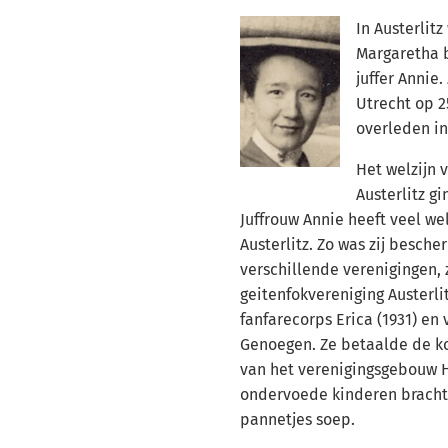
In Austerlit
Margaretha 
juffer Annie.
Utrecht op 2
overleden in
Het welzijn 
Austerlitz gi
Juffrouw Annie heeft veel w
Austerlitz. Zo was zij besch
verschillende verenigingen, 
geitenfokvereniging Austerli
fanfarecorps Erica (1931) en
Genoegen. Ze betaalde de ko
van het verenigingsgebouw H
ondervoede kinderen bracht z
pannetjes soep.