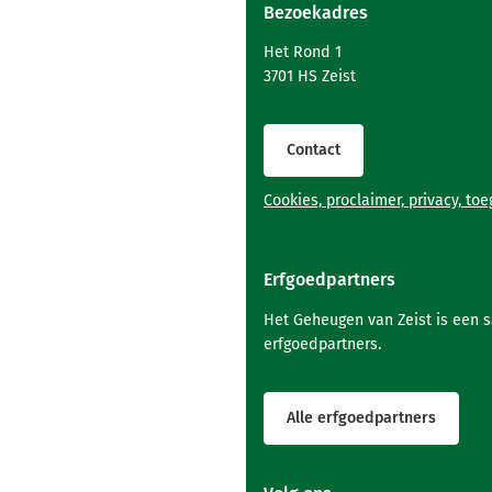
Bezoekadres
boven
naar
Het Rond 1
het
3701 HS Zeist
begin
van
de
Contact
paginainhoud
Cookies, proclaimer, privacy, to
Erfgoedpartners
Het Geheugen van Zeist is een 
erfgoedpartners.
Alle erfgoedpartners